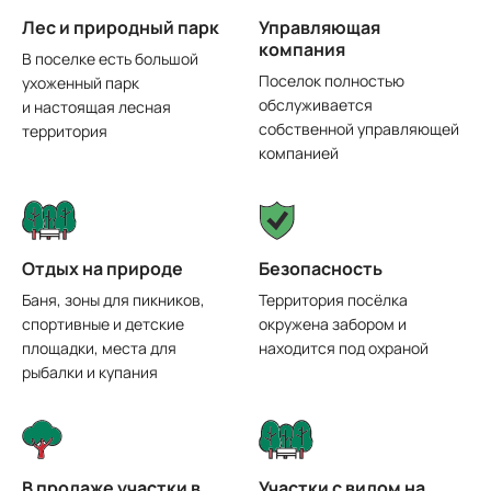
Лес и природный парк
Управляющая
компания
В поселке есть большой
Поселок полностью
ухоженный парк
обслуживается
и настоящая лесная
собственной управляющей
территория
компанией
Отдых на природе
Безопасность
Баня, зоны для пикников,
Территория посёлка
спортивные и детские
окружена забором и
площадки, места для
находится под охраной
рыбалки и купания
В продаже участки в
Участки с видом на