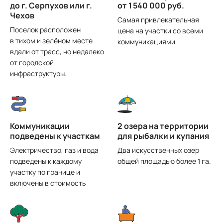
до г. Серпухов или г.
от 1 540 000 руб.
Чехов
Самая привлекательная
Поселок расположен
цена на участки со всеми
в тихом и зелёном месте
коммуникациями
вдали от трасс, но недалеко
от городской
инфраструктуры.
Коммуникации
2 озера на территории
подведены к участкам
для рыбалки и купания
Электричество, газ и вода
Два искусственных озер
подведены к каждому
общей площадью более 1 га.
участку по границе и
включены в стоимость